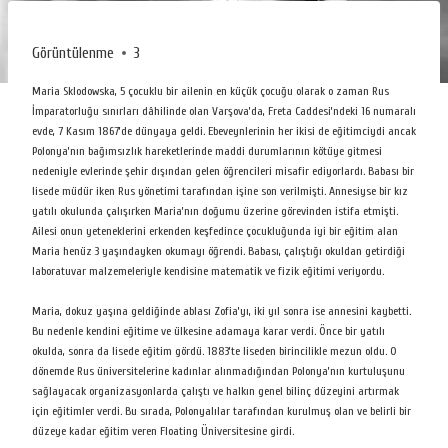
Görüntülenme
3
Maria Sklodowska, 5 çocuklu bir ailenin en küçük çocuğu olarak o zaman Rus
İmparatorluğu sınırları dâhilinde olan Varşova’da, Freta Caddesi’ndeki 16 numaralı
evde, 7 Kasım 1867’de dünyaya geldi. Ebeveynlerinin her ikisi de eğitimciydi ancak
Polonya’nın bağımsızlık hareketlerinde maddi durumlarının kötüye gitmesi
nedeniyle evlerinde şehir dışından gelen öğrencileri misafir ediyorlardı. Babası bir
lisede müdür iken Rus yönetimi tarafından işine son verilmişti. Annesiyse bir kız
yatılı okulunda çalışırken Maria’nın doğumu üzerine görevinden istifa etmişti.
Ailesi onun yeteneklerini erkenden keşfedince çocukluğunda iyi bir eğitim alan
Maria henüz 3 yaşındayken okumayı öğrendi. Babası, çalıştığı okuldan getirdiği
laboratuvar malzemeleriyle kendisine matematik ve fizik eğitimi veriyordu.
Maria, dokuz yaşına geldiğinde ablası Zofia’yı, iki yıl sonra ise annesini kaybetti.
Bu nedenle kendini eğitime ve ülkesine adamaya karar verdi. Önce bir yatılı
okulda, sonra da lisede eğitim gördü. 1883’te liseden birincilikle mezun oldu. O
dönemde Rus üniversitelerine kadınlar alınmadığından Polonya’nın kurtuluşunu
sağlayacak organizasyonlarda çalıştı ve halkın genel bilinç düzeyini artırmak
için eğitimler verdi. Bu sırada, Polonyalılar tarafından kurulmuş olan ve belirli bir
düzeye kadar eğitim veren Floating Üniversitesine girdi.