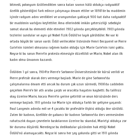
bitmedi, polonyum özütlendikten sonra kalan sıvının hâlâ oldukça radyoaktif
özellik gösterdiğini fark edince çalışmaya devam ettiler ve 1898’de bu maddenin
içinde radyum adını verdikleri ve uranyumdan yaklaşık 900 kat daha radyoaktif
bir maddenin varlığını keşfettiler. Ama ellerindeki imkân yetersizliği sebebiyle
somut olarak bu elementi elde etmeleri 1902 yılında gerçekleşebildi. 1903 yılında
tezlerini sundular ve aynı yıl Nobel Fizik Ödülü’ne layık görüldüler. Ne var ki
ortada büyük bir sorun vardı: Ödül verilecekler listesinde Henri Becquerel ve Pierre
Curie’nin isimleri olmasına rağmen kadın olduğu için Marie Curie’nin ismi yoktu.
Neyse ki bu sorun Pierre’in protesto etmesiyle düzeltildi ve Marie, Nobel alan ilk
kadın olma ünvanını kazandı.
Ödülden 1 yıl sonra, 1904’te Pierre’e Sorbonne Üniversitesinde bir kürsü verildi ve
Pierre profesör olarak ders vermeye başladı. Marie de yine Sorbonne’da
çalışmalarına devam etti ancak bu durum çok uzun sürmedi, 1906’da caddeden
geçerken Pierre’e bir atlı araba çarptı ve oracıkta hayatını kaybetti. Bu talihsiz
olay üzerine Marie, kocası Pierre’in yerine getirildi ve onun kürsüsünde ders
vermeye başladı. 1911 yılında ise Marie için oldukça farklı bir gelişme yaşandı:
Paul Langevin adında evli ve 4 çocuklu bir profesörle ilişkisi olduğu öne sürüldü.
Zaten bir kadının, özellikle de yabancı bir kadının Sorbonne’da ders vermesinden
rahatsızlık duyan çevrelerin baskılarının üzerine bu skandal, Marie’yi oldukça zor
bir duruma düşürdü. Neredeyse bu dedikodular yüzünden hak ettiği Nobel
Ödülü’nü alamayacaktı. Neyse ki sonra her şey yolunda gitti ve 1911 yılında