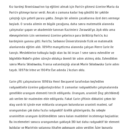
Kız kardeşi Bronislawa’nın tıp eğitimi almak için Paris’e gitmesi üzerine Maria da
Paris’e gitmeye karar verdi. Ancak o zamana kadar hep gönüllü bir şekilde
çalıştığı için yeterli parası yoktu. Zengin bir ailenin çocuklarına özel ders vermeye
başladı. O sırada ailenin en büyük çocuğuna, daha sonra matematik alanında
çalışmalar yapan ve akademide tanınan Kazimierz Zorawski’ye, âşık oldu ama
ebeveynlerinin izin vermemesi üzerine yeterince para biriktirip Paris’e, kız
kardeşinin yanına gitti. Paris’te, Sorbonne Üniversitesinde fizik ve matematik
alanlarında eğitim aldı. 1894’te manyetizma alanında çalışan Pierre Curie ile
tanıştı. Mesleklerine tutkuyla bağlı olan bu iki insan 1 sene sonra evlendiler ve
böylelikle Nobel’e giden süreçte oldukça önemli bir adım atılmış oldu. Evlendikten
sonra Maria Sklodowska, Fransa vatandaşlığı alarak Marie Sklodowska Curie adını
taşıdı. 1897’de Irène ve 1904’te Ève adında 2 kızları oldu.
Curie çifti çalışmalarını 1896’da Henri Becquerel tarafından keşfedilen
radyoaktivite üzerine yoğunlaştırdılar. O zamanlar radyoaktivite çalışmalarında
genellikle uranyum elementi tercih ediliyordu. Uranyum, uraninit (İng: pitchblend)
adı verilen bir madenden elde ediliyordu. Fakat Curie çiftinin dikkatini çeken bir
olay vardı ki içinde eser miktarda uranyum bulunduran uraninit madeni, saf
uranyumdan çok daha fazla radyoaktif özellik gösteriyordu. Bu sebeple
uraninitten uranyum özütlendikten sonra kalan maddeleri incelemeye başladılar.
Bu incelemeleri sonucu uranyumdan yaklaşık 330 kat daha radyoaktif bir element
buldular ve Marie’nin vatanına ithafen polonyum adını verdiler. İşler bununla