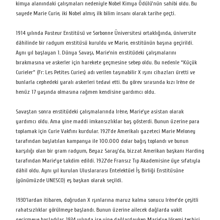
kimya alanındaki çalışmaları nedeniyle Nobel Kimya Ödülü’nün sahibi oldu. Bu
sayede Marie Curie, iki Nobel almış ilk bilim insanı olarak tarihe geçti.
1914 yılında Pasteur Enstitüsü ve Sorbonne Üniversitesi ortaklığında, üniversite
dâhilinde bir radyum enstitüsü kuruldu ve Marie, enstitünün başına geçirildi.
Aynı yıl başlayan 1. Dünya Savaşı, Marie’nin enstitüdeki çalışmalarını
bırakmasına ve askerler için harekete geçmesine sebep oldu. Bu nedenle “Küçük
Curieler” (Fr: Les Petites Curies) adı verilen taşınabilir X ışını cihazları üretti ve
bunlarla cephedeki yaralı askerleri tedavi etti. Bu görev sırasında kızı Irène de
henüz 17 yaşında olmasına rağmen kendisine yardımcı oldu.
Savaştan sonra enstitüdeki çalışmalarında Irène, Marie’ye asistan olarak
yardımcı oldu. Ama yine maddi imkansızlıklar baş gösterdi. Bunun üzerine para
toplamak için Curie Vakfını kurdular. 1921’de Amerikalı gazeteci Marie Meloney
tarafından başlatılan kampanya ile 100.000 dolar bağış toplandı ve bunun
karşılığı olan bir gram radyum, Beyaz Saray’da, bizzat Amerikan başkanı Harding
tarafından Marie’ye takdim edildi. 1922’de Fransız Tıp Akademisine üye sıfatıyla
dâhil oldu. Aynı yıl kurulan Uluslararası Entelektüel İş Birliği Enstitüsüne
(günümüzde UNESCO) eş başkan olarak seçildi.
1930’lardan itibaren, doğrudan X ışınlarına maruz kalma sonucu Irène’de çeşitli
rahatsızlıklar görülmeye başlandı. Bunun üzerine ailecek dağlarda vakit
geçirmeye başladılar. 1934 yılında ise yine dağlardayken Marie’ye lösemi teşhisi