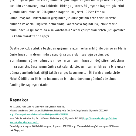
konuldu ve sanatoryuma kaldırıldı. Birkaç ay sonra, 66 yaşında hayata gözlerini
yumdu. Kızı Irène ise 1956 yılında hayatını kaybetti. 1995’te Fransa
Cumhurbaşkanı Mitterand’ın girişimleriyle Curie çiftinin cenazeleri Paris’te
bulunan ve önemli kişilerin defnedildiği Panthéon’a taşındı. Böylelikle Marie,
ölümünden 61 yıl sonra da olsa Panthéon’a “kendi çalışmaları sebebiyle” gömülen
ilk kadın olarak tarihe geçti.
Özetle pek çok zorlukla başlayan yaşamına azmi ve kararlılığı ile yön veren Marie
Curie, hayatının devamında yaşadığı sayısız olumsuzluğa ve cinsiyet
ayrımlarına rağmen yılmayıp milyonlarca insanın hayatını değiştiren buluşlara
imza atmıştır. Başarısının önüne set çekmek isteyen insanları bir yana bırakırsak
dünya genelinde hak ettiği takdire er geç kavuşmuştur. İki farklı alanda birden
Nobel Ödülü alan iki bilim insanından biri olma ünvanını günümüzde Linus
Pauling ile paylaşmaktadır.
Kaynakça
Dres, J. (2019). Marie Curie, Ma Grand-Mère. Paris, France: Didier FLE.
Wikipedia contributors. (2024, January 26). Marie Curie. In
Wikipedia, The Free Encyclopedia
. Erişim tarihi: 01.02.2024,
https://en.wikipedia.org/w/index.php?title=Marie_Curie&oldid=1199245831
Marie Curie the scientist: Biog, Facts & Quotes. Marie Curie. (n.d.). Erişim tarihi: 16.12.2023,
https://www.mariecurie.org.uk/who/our-
history/marie-curie-the-scientist
The nobel prize in physics 1903. NobelPrize.org. (n.d.). Erişim tarihi: 17.12.2023, https://www.nobelprize.org/prizes/physics/1903/marie-
curie/biographical/